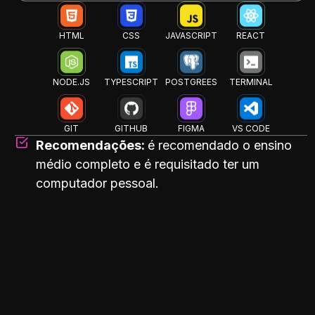
HTML
CSS
JAVASCRIPT
REACT
NODE.JS
TYPESCRIPT
POSTGREES
TERMINAL
GIT
GITHUB
FIGMA
VS CODE
Recomendações:
é recomendado o ensino
médio completo e é requisitado ter um
computador pessoal.