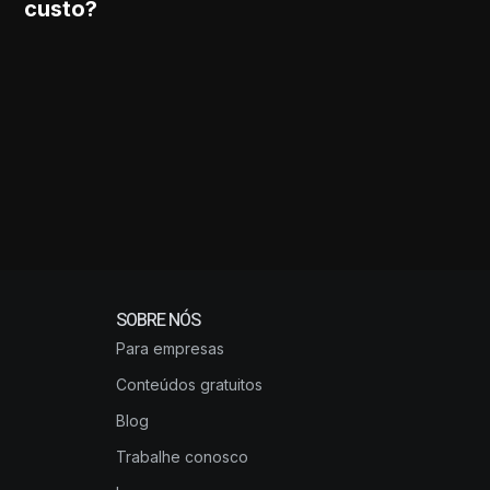
custo?
Você terá um prazo de 7 dias úteis para
cancelamento sem custo.
SOBRE NÓS
Para empresas
Conteúdos gratuitos
Blog
Trabalhe conosco