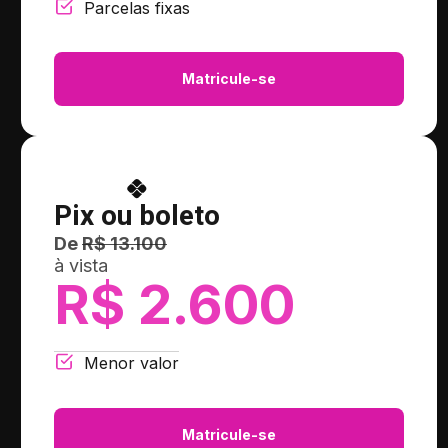
Parcelas fixas
Matricule-se
Pix ou boleto
De
R$ 13.100
à vista
R$ 2.600
Menor valor
Matricule-se