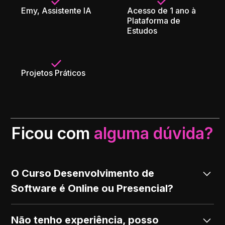
Emy, Assistente IA
Acesso de 1 ano à
Plataforma de
Estudos
Projetos Práticos
Ficou com
alguma dúvida?
O Curso Desenvolvimento de
Software é Online ou Presencial?
O nosso Curso é totalmente online composto por
Não tenho experiência, posso
aulas gravadas.