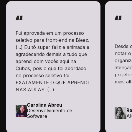
Fui aprovada em um processo
seletivo para front-end na Bleez.
Desde o
(...) Eu tô super feliz e animada e
notar o
agradecendo demais a tudo que
organiz
aprendi com vocês aqui na
atenção
Cubos, pois o que foi abordado
projeto
no processo seletivo foi
mais alt
EXATAMENTE O QUE APRENDI
NAS AULAS. (...)
Carolina Abreu
Ra
Desenvolvimento de
Al
Software